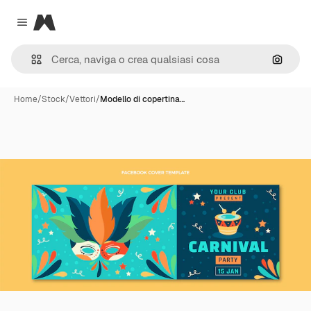
Magnific
Close menu
Cerca 
Home
/
Stock
/
Vettori
/
Modello di copertina…