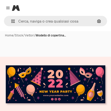
Magnific
Close menu
Cerca 
Home
/
Stock
/
Vettori
/
Modello di copertina…