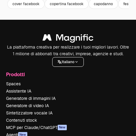
cover facebook
copertina facebook
capodanno
festeg
La piattaforma creativa per realizzare i tuoi migliori lavori. Oltre
1 milione di abbonati tra creativi, imprese, agenzie e studi.
Italiano
Prodotti
Spaces
Assistente IA
Generatore di immagini IA
Generatore di video IA
Sintetizzatore vocale IA
Contenuti stock
MCP per Claude/ChatGPT
New
Agenti
New