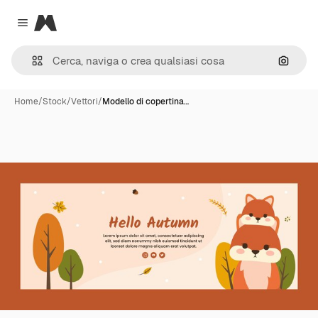
Magnific
Close menu
Cerca 
Home
/
Stock
/
Vettori
/
Modello di copertina…