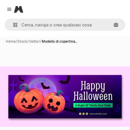
Magnific
Close menu
Cerca 
Home
/
Stock
/
Vettori
/
Modello di copertina…