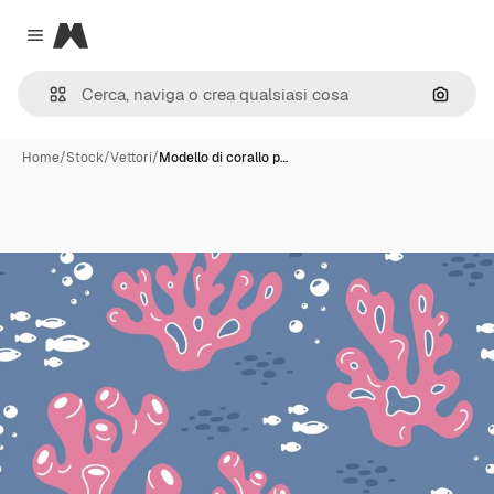
Magnific
Close menu
Cerca 
Home
/
Stock
/
Vettori
/
Modello di corallo p…