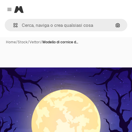
Magnific
Close menu
Cerca 
Home
/
Stock
/
Vettori
/
Modello di cornice d…