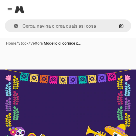
Magnific
Close menu
Cerca 
Home
/
Stock
/
Vettori
/
Modello di cornice p…