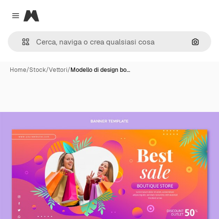
Magnific
Close menu
Cerca 
Home
/
Stock
/
Vettori
/
Modello di design bo…