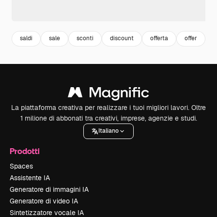
saldi
sale
sconti
discount
offerta
offer
s
La piattaforma creativa per realizzare i tuoi migliori lavori. Oltre
1 milione di abbonati tra creativi, imprese, agenzie e studi.
Italiano
Prodotti
Spaces
Assistente IA
Generatore di immagini IA
Generatore di video IA
Sintetizzatore vocale IA