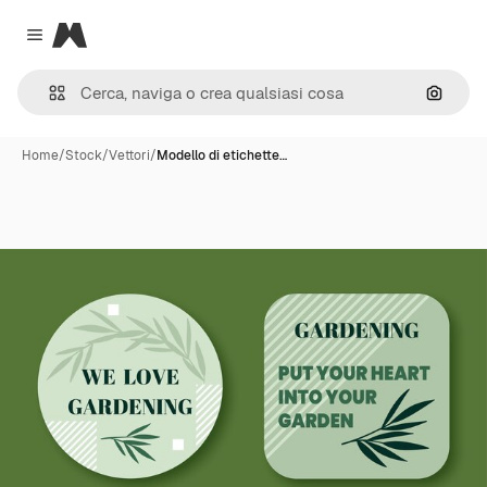
Magnific
Close menu
Cerca 
Home
/
Stock
/
Vettori
/
Modello di etichette…