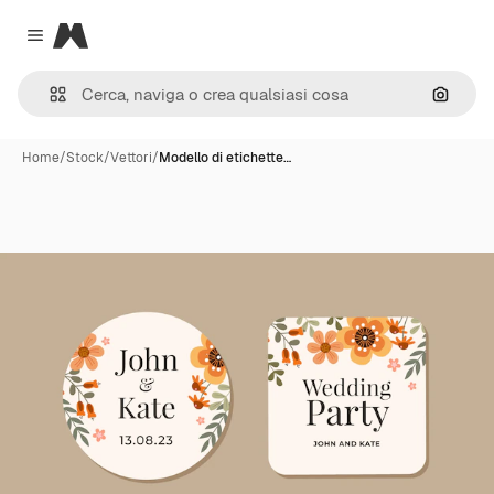
Magnific
Close menu
Cerca 
Home
/
Stock
/
Vettori
/
Modello di etichette…