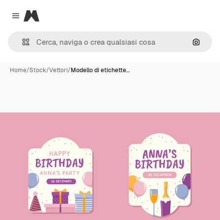
Magnific
Close menu
Cerca 
Home
/
Stock
/
Vettori
/
Modello di etichette…