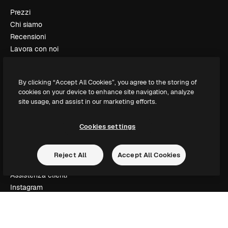
Prezzi
Chi siamo
Recensioni
Lavora con noi
Cerca tendenze
Blog
By clicking “Accept All Cookies”, you agree to the storing of
Eventi
cookies on your device to enhance site navigation, analyze
Slidesgo
site usage, and assist in our marketing efforts.
Vendi i tuoi contenuti
Sala stampa
Cookies settings
Cerchi magnific.ai
Reject All
Accept All Cookies
Contattaci
Assistenza clienti
Instagram
YouTube
LinkedIn
TikTok