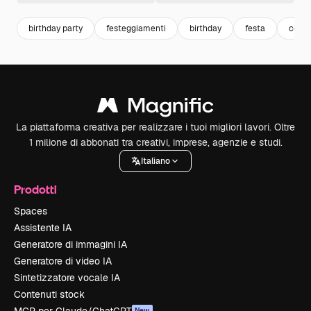
birthday party
festeggiamenti
birthday
festa
comp
La piattaforma creativa per realizzare i tuoi migliori lavori. Oltre
1 milione di abbonati tra creativi, imprese, agenzie e studi.
Italiano
Prodotti
Spaces
Assistente IA
Generatore di immagini IA
Generatore di video IA
Sintetizzatore vocale IA
Contenuti stock
New