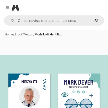
Magnific
Close menu
Cerca 
Home
/
Stock
/
Vettori
/
Modello di identific…