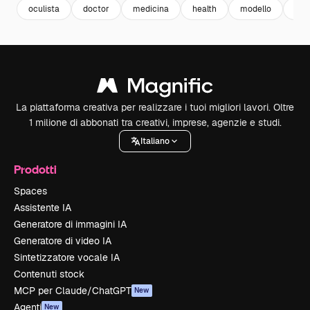
oculista
doctor
medicina
health
modello
sal
La piattaforma creativa per realizzare i tuoi migliori lavori. Oltre
1 milione di abbonati tra creativi, imprese, agenzie e studi.
Italiano
Prodotti
Spaces
Assistente IA
Generatore di immagini IA
Generatore di video IA
Sintetizzatore vocale IA
Contenuti stock
MCP per Claude/ChatGPT
New
Agenti
New