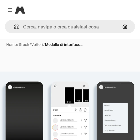
Magnific
Close menu
Cerca 
Home
/
Stock
/
Vettori
/
Modello di interfacc…