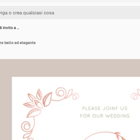
i invito a …
ze bello ed elegante