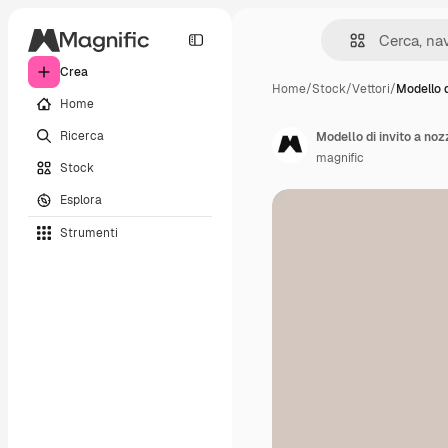
Crea
Home
/
Stock
/
Vettori
/
Modello d
Home
Ricerca
Modello di invito a noz
magnific
Stock
Esplora
Strumenti