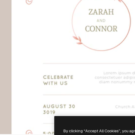
By clicking “Accept All Cookies”, you ag