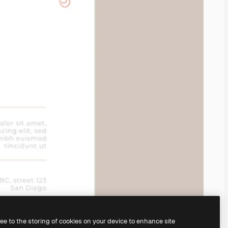
ree to the storing of cookies on your device to enhance site