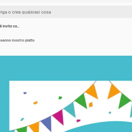
i invito co…
leanno mostro piatto