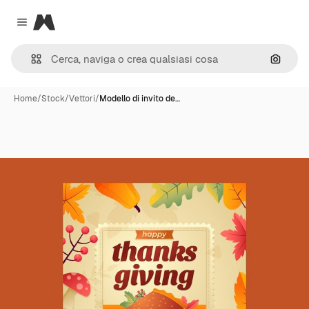
Magnific
Close menu
Cerca 
Home
/
Stock
/
Vettori
/
Modello di invito de…