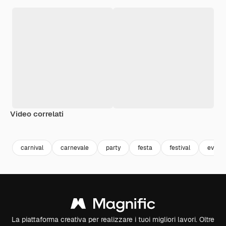
Video correlati
Premium
Premium
Generato da
carnival
carnevale
party
festa
festival
event
La piattaforma creativa per realizzare i tuoi migliori lavori. Oltre