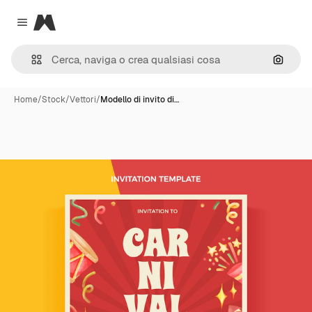
Magnific
Close menu
Cerca 
Home
/
Stock
/
Vettori
/
Modello di invito di…