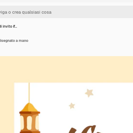
 invito if…
 disegnato a mano