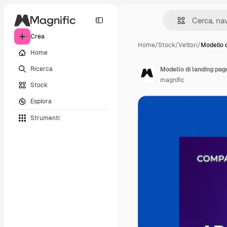
Crea
Home
/
Stock
/
Vettori
/
Modello d
Home
Ricerca
Modello di landing pag
magnific
Stock
Esplora
Strumenti