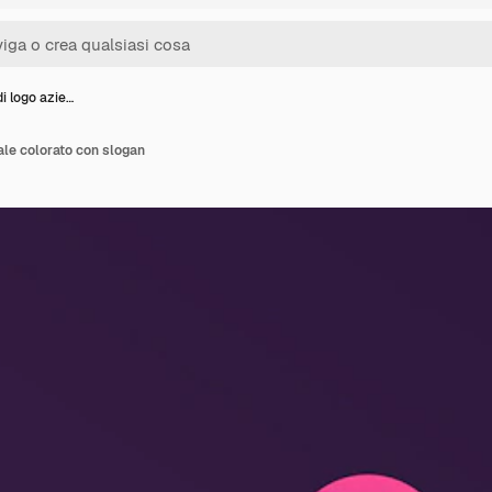
i logo azie…
ale colorato con slogan