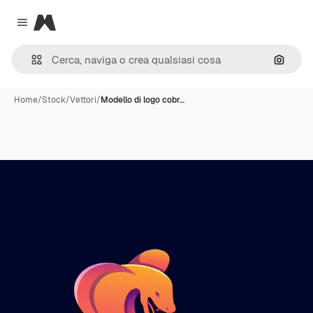
Magnific
Close menu
Cerca 
Home
/
Stock
/
Vettori
/
Modello di logo cobr…