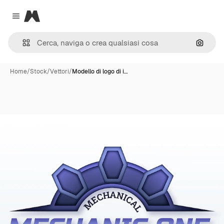
Magnific
Close menu
Cerca 
Home
/
Stock
/
Vettori
/
Modello di logo di i…