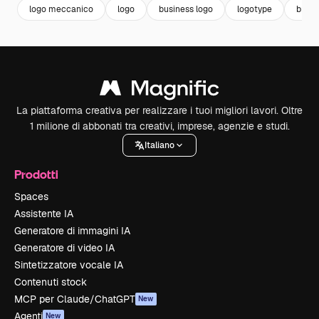
logo meccanico
logo
business logo
logotype
brand
La piattaforma creativa per realizzare i tuoi migliori lavori. Oltre
1 milione di abbonati tra creativi, imprese, agenzie e studi.
Italiano
Prodotti
Spaces
Assistente IA
Generatore di immagini IA
Generatore di video IA
Sintetizzatore vocale IA
Contenuti stock
MCP per Claude/ChatGPT
New
Agenti
New