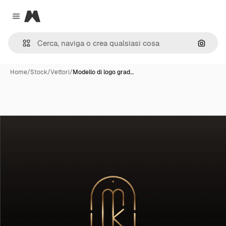
Magnific
Close menu
Cerca 
Home
/
Stock
/
Vettori
/
Modello di logo grad…