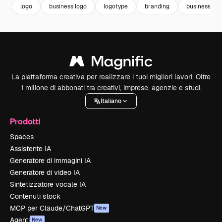
logo
business logo
logotype
branding
business te
La piattaforma creativa per realizzare i tuoi migliori lavori. Oltre
1 milione di abbonati tra creativi, imprese, agenzie e studi.
Italiano
Prodotti
Spaces
Assistente IA
Generatore di immagini IA
Generatore di video IA
Sintetizzatore vocale IA
Contenuti stock
MCP per Claude/ChatGPT
New
Agenti
New