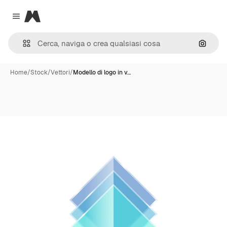
Magnific
Close menu
Cerca 
Home
/
Stock
/
Vettori
/
Modello di logo in v…