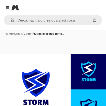
Magnific
Close menu
Cerca 
Home
/
Stock
/
Vettori
/
Modello di logo temp…