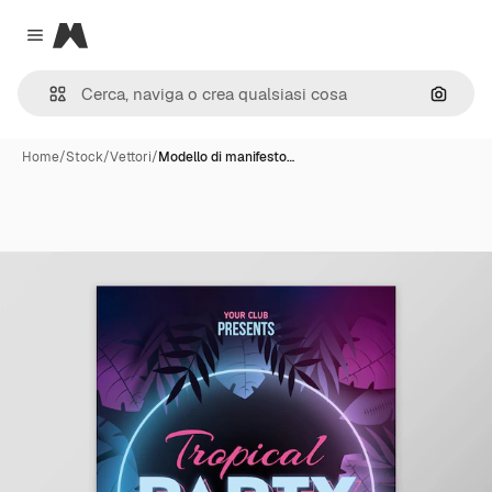
Magnific
Close menu
Cerca 
Home
/
Stock
/
Vettori
/
Modello di manifesto…