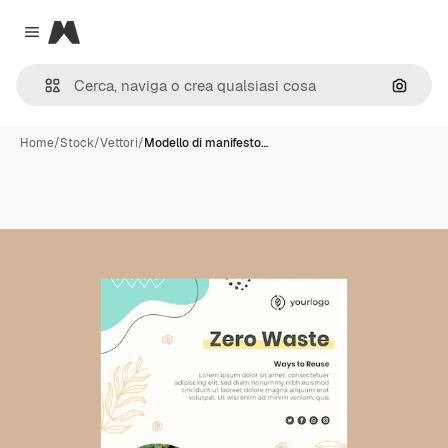
Magnific
Close menu
Cerca 
Home
/
Stock
/
Vettori
/
Modello di manifesto…