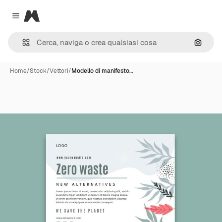
Magnific
Close menu
Cerca 
Home
/
Stock
/
Vettori
/
Modello di manifesto…