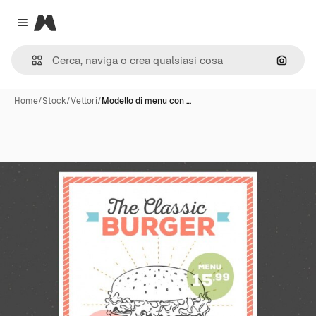
Magnific
Close menu
Cerca 
Home
/
Stock
/
Vettori
/
Modello di menu con …