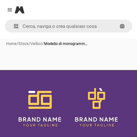
Magnific
Close menu
Cerca 
Home
/
Stock
/
Vettori
/
Modello di monogramm…