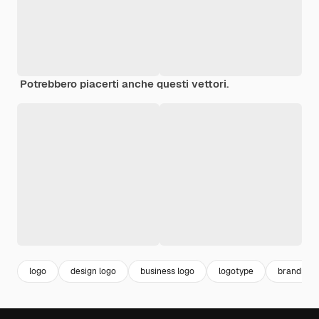
Potrebbero piacerti anche questi vettori.
logo
design logo
business logo
logotype
branding