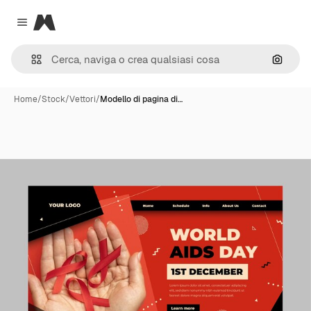
Magnific
Close menu
Cerca 
Home
/
Stock
/
Vettori
/
Modello di pagina di…