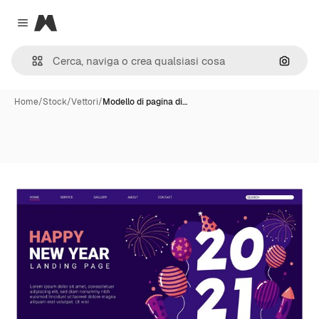
Magnific
Close menu
Cerca 
Home
/
Stock
/
Vettori
/
Modello di pagina di…