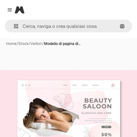
Magnific
Close menu
Cerca 
Home
/
Stock
/
Vettori
/
Modello di pagina di…