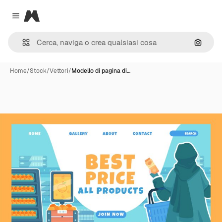
Magnific
Close menu
Cerca 
Home
/
Stock
/
Vettori
/
Modello di pagina di…