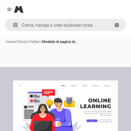
Magnific
Close menu
Cerca 
Home
/
Stock
/
Vettori
/
Modello di pagina di…