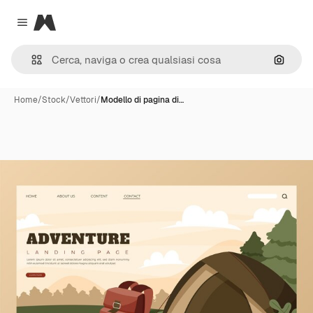
Magnific
Close menu
Cerca 
Home
/
Stock
/
Vettori
/
Modello di pagina di…