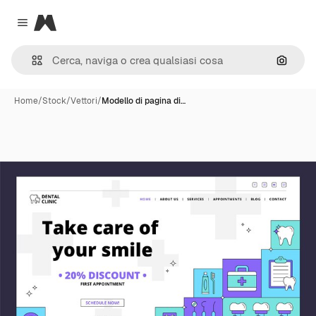
Magnific
Close menu
Cerca 
Home
/
Stock
/
Vettori
/
Modello di pagina di…