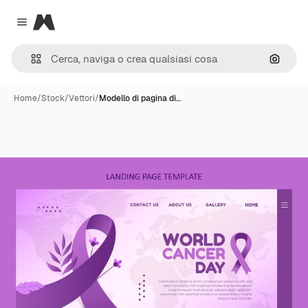
Magnific
Close menu
Cerca 
Home
/
Stock
/
Vettori
/
Modello di pagina di…