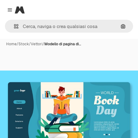
Magnific
Close menu
Cerca 
Home
/
Stock
/
Vettori
/
Modello di pagina di…