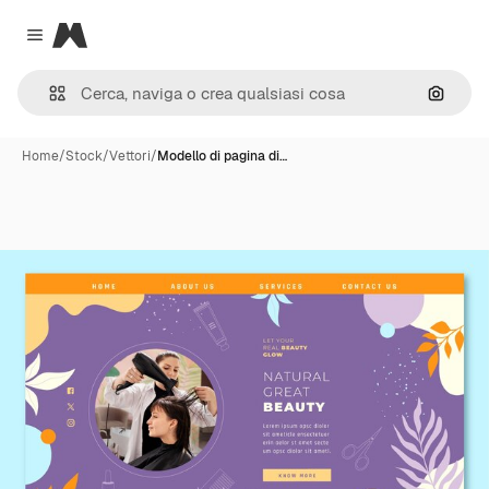
Magnific
Close menu
Cerca 
Home
/
Stock
/
Vettori
/
Modello di pagina di…