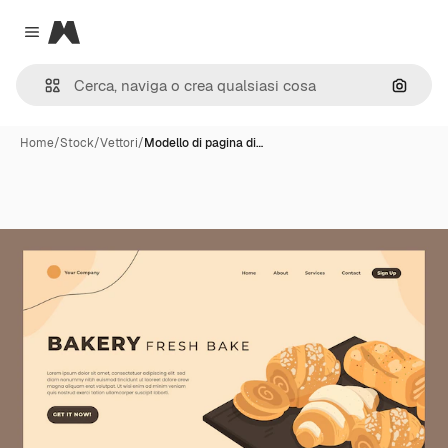
Magnific
Close menu
Cerca 
Home
/
Stock
/
Vettori
/
Modello di pagina di…