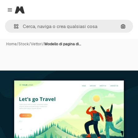
Magnific
Close menu
Cerca 
Home
/
Stock
/
Vettori
/
Modello di pagina di…