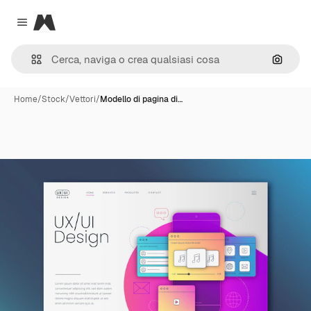
Magnific
Close menu
Cerca 
Home
/
Stock
/
Vettori
/
Modello di pagina di…