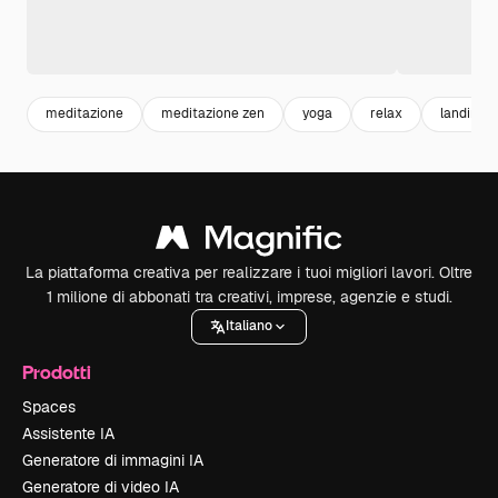
meditazione
meditazione zen
yoga
relax
landing 
La piattaforma creativa per realizzare i tuoi migliori lavori. Oltre
1 milione di abbonati tra creativi, imprese, agenzie e studi.
Italiano
Prodotti
Spaces
Assistente IA
Generatore di immagini IA
Generatore di video IA