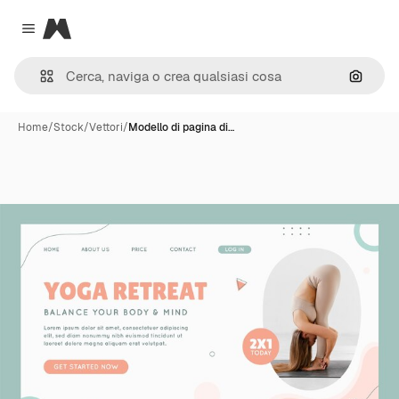
Magnific
Close menu
Cerca 
Home
/
Stock
/
Vettori
/
Modello di pagina di…