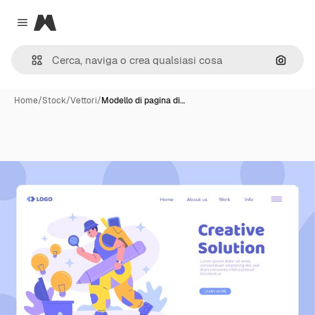
Magnific
Close menu
Cerca 
Home
/
Stock
/
Vettori
/
Modello di pagina di…