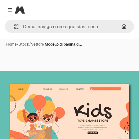
Magnific
Close menu
Cerca 
Home
/
Stock
/
Vettori
/
Modello di pagina di…