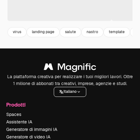
virus
landing page
salute
nastro
template
mo
La piattaforma creativa per realizzare i tuoi migliori lavori. Oltre
1 milione di abbonati tra creativi, imprese, agenzie e studi.
Italiano
Prodotti
Spaces
Assistente IA
Generatore di immagini IA
Generatore di video IA