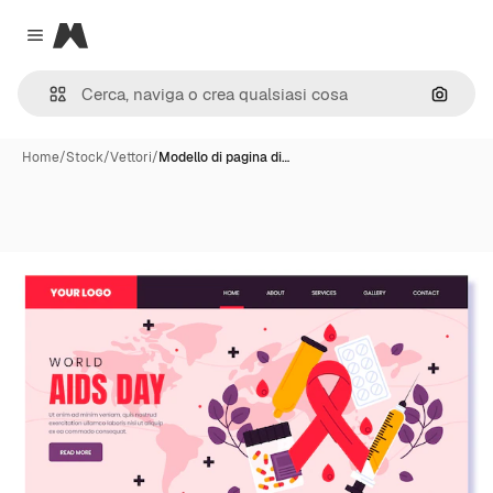
Magnific
Close menu
Cerca 
Home
/
Stock
/
Vettori
/
Modello di pagina di…