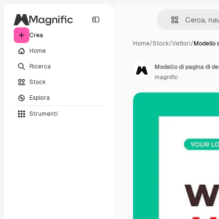
Crea
Home
/
Stock
/
Vettori
/
Modello d
Home
Ricerca
magnific
Stock
Esplora
Strumenti