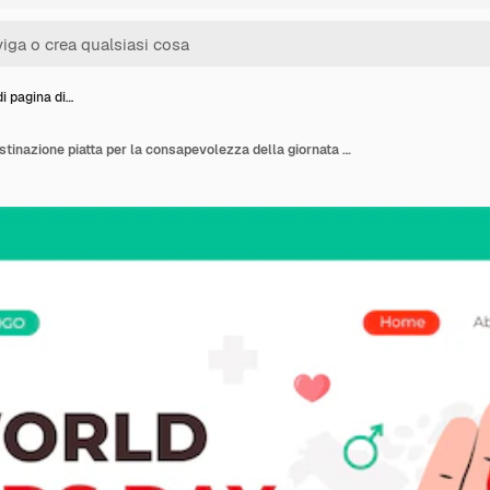
i pagina di…
Modello di pagina di destinazione piatta per la consapevolezza della giornata mondiale contro l'AIDS