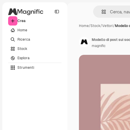
Crea
Home
/
Stock
/
Vettori
/
Modello d
Home
Ricerca
Modello di post sui so
magnific
Stock
Esplora
Strumenti