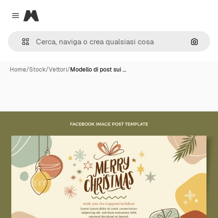
Magnific
Close menu
Cerca 
Home
/
Stock
/
Vettori
/
Modello di post sui …